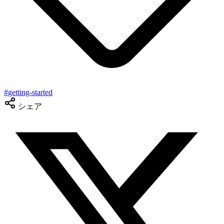
#
getting-started
シェア