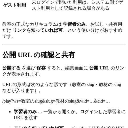
未ログインで開いた利用は、システム側でゲ
ゲスト利用
スト利用として記録される場合がある
教室の正式なカリキュラムは
学習者のみ
、お試し・共有用
だけ
リンクを知っていれば可
、という使い分けがおすすめ
です。
公開 URL の確認と共有
公開する
を選び
保存
すると、編集画面に
公開 URL
のリン
クが表示されます。
URL の形式は次のような形です（教室の slug・教材の slug
などが入ります）。
/play?ws=教室のslug&slug=教材のslug&wid=…&cid=…
学習者のみ
… 一覧から開くか、ログインした学習者に
URL を渡す