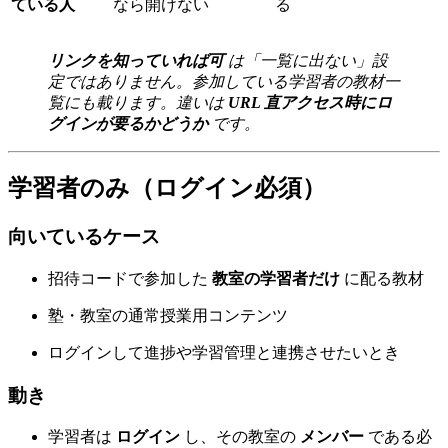
ている人
なら開けない
る
リンクを知っていれば可
は「一覧に出ない」設
定ではありません。参加している学習者の教材一
覧にも載ります。違いは
URL 直アクセス時にロ
グインが要るかどうか
です。
学習者のみ（ログイン必須）
向いているケース
招待コードで参加した
教室の学習者だけ
に配る教材
塾・教室の通常授業用コンテンツ
ログインして進捗や学習管理と連携させたいとき
動き
学習者は
ログイン
し、その教室の
メンバー
である必